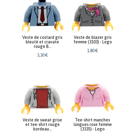
Veste de costard gris
Veste de blazer gris
bleuté et cravate
femme (3103) - Lego
rouge B...
1
,
80
€
3
,
30
€
Veste de sweat grise
Tee-shirt manches
et tee-shirt rouge
longues rose femme
bordeau...
(3335) - Lego