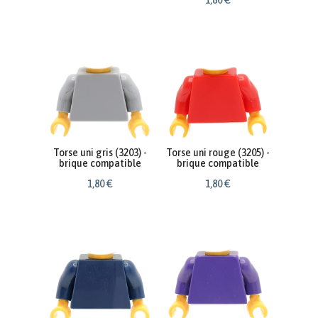
1
,
80
€
Torse uni gris (3203) -
Torse uni rouge (3205) -
brique compatible
brique compatible
1
,
80
€
1
,
80
€