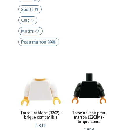
Sports ⚽
Chic ✨
Motifs 🌻
Peau marron 👐🏾
Torse uni blanc (3202) -
Torse uni noir peau
brique compatible
marron (3201M) -
brique com...
1
,
80
€