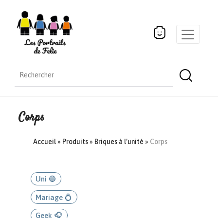
Corps
Accueil
»
Produits
»
Briques à l'unité
»
Corps
Uni 🔵
Mariage 💍
Geek 🎧