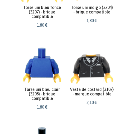
Torse uni bleu foncé
Torse uni indigo (3204)
(3207) - brique
- brique compatible
compatible
1
,
80
€
1
,
80
€
Torse uni bleu clair
Veste de costard (3102)
(3208) - brique
- marque compatible
compatible
2
,
10
€
1
,
80
€