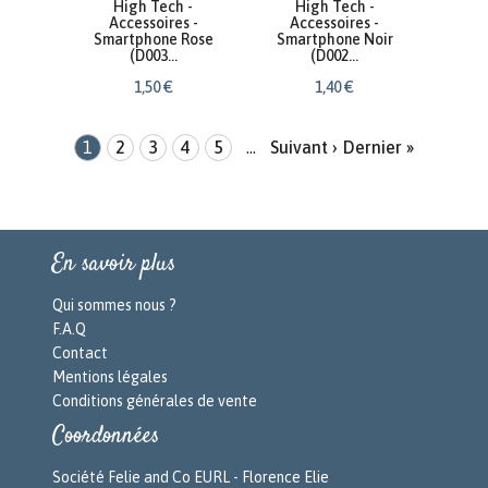
High Tech -
High Tech -
Accessoires -
Accessoires -
Smartphone Rose
Smartphone Noir
(D003...
(D002...
1
,
50
€
1
,
40
€
1
2
3
4
5
…
Suivant ›
Dernier »
En savoir plus
Qui sommes nous ?
F.A.Q
Contact
Mentions légales
Conditions générales de vente
Coordonnées
Société Felie and Co EURL - Florence Elie