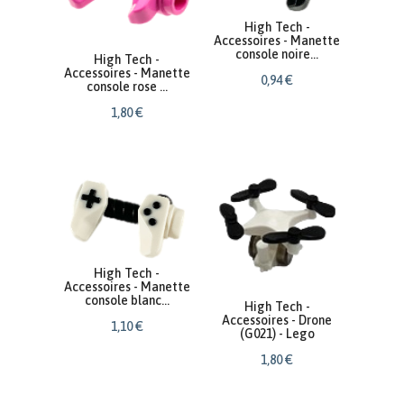
High Tech -
Accessoires - Manette
console noire...
High Tech -
Accessoires - Manette
0
,
94
€
console rose ...
1
,
80
€
High Tech -
Accessoires - Manette
console blanc...
High Tech -
Accessoires - Drone
1
,
10
€
(G021) - Lego
1
,
80
€