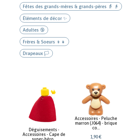
Fêtes des grands-mères & grands-pères 👵 👴
Éléments de décor ✨
Adultes 🔞
Frères & Soeurs 👦👧
Drapeaux 🏳️
Accessoires - Peluche
marron (J064) - brique
co...
Déguisements -
Accessoires - Cape de
1
,
90
€
super-héro...