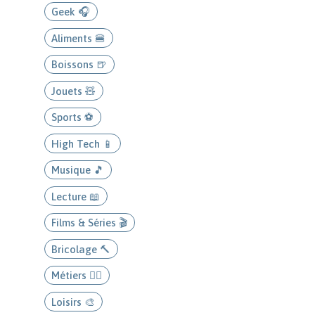
Geek 🎧
Aliments 🍔
Boissons 🍺
Jouets 🧸
Sports ⚽
High Tech 📱
Musique 🎵
Lecture 📖
Films & Séries 🎬
Bricolage 🔨
Métiers 👨‍⚕️
Loisirs 🎨