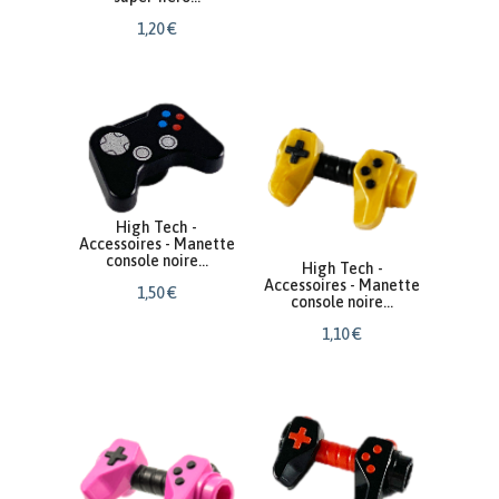
1
,
20
€
High Tech -
Accessoires - Manette
console noire...
High Tech -
Accessoires - Manette
1
,
50
€
console noire...
1
,
10
€