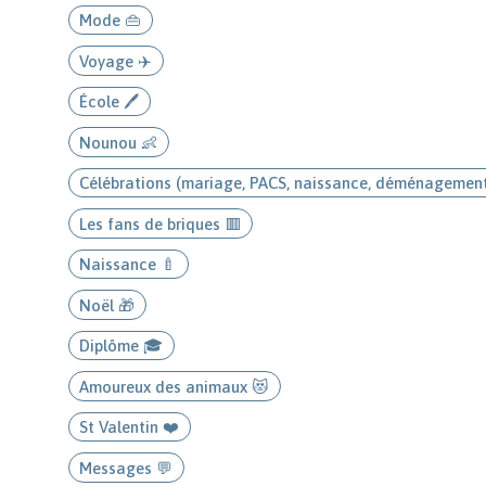
Mode 👜
Voyage ✈️
École 🖊️
Nounou 👶
Célébrations (mariage, PACS, naissance, déménagemen
Les fans de briques 🟥
Naissance 🍼
Noël 🎁
Diplôme 🎓
Amoureux des animaux 😻
St Valentin ❤️
Messages 💬