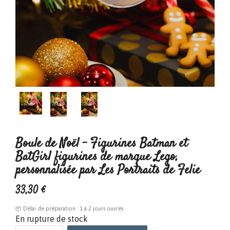
Boule de Noël - Figurines Batman et
BatGirl figurines de marque Lego,
personnalisée par Les Portraits de Felie
33
,
30
€
📦 Délai de préparation : 1 à 2 jours ouvrés
En rupture de stock