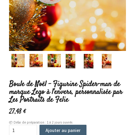
Boule de Noël - Figurine Spider-man de
marque Lego à l'envers, personnalisée par
Les Portraits de Felie
27
,
48
€
📦 Délai de préparation : 1 à 2 jours ouvrés
Ajouter au panier